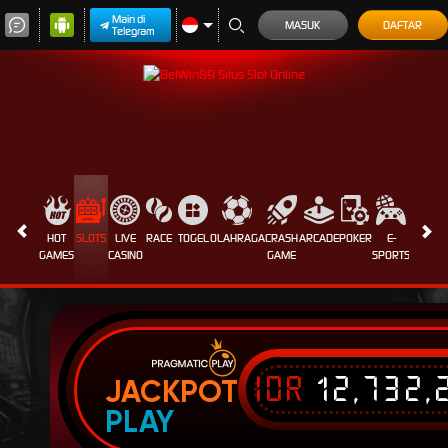
Main di
MASUK
DAFTAR
Telegram
HOT
SLOTS
LIVE
RACE
TOGEL
OLAHRAGA
CRASH
ARCADE
POKER
E-
SABUN
GAMES
CASINO
GAME
SPORTS
AYAM
IDR
12,732,
JACKPOT
PLAY