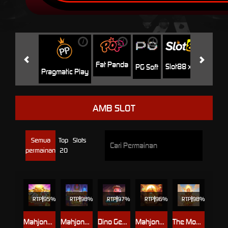
i
i
i
i
i
Facha
Fat Panda
Slot88 x PP
PG Soft
Pragmatic Play
AMB SLOT
Semua
Top
Slots
permainan
20
RTP
95%
RTP
98%
RTP
97%
RTP
96%
RTP
98%
Mahjong Legend
Mahjong Legend Xmas
Dino Gems
Mahjong Legacy
The Monkey King