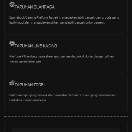
TARUHAN OLAHRAGA
Sportsbook Gaming Platform Terbaik menawarkan lebih banyak game, odds yang
lebih tinggi, dan menyediakan pilihan yang lebih banyak untuk pemain.
TARUHAN LIVE KASINO
Platform Pilihan bagi perusahaan-perusahaan terbaik di dunia, dengan pilihan
variasi game terbanyak
TARUHAN TOGEL
Platform togel yang menarik dari perusahan terbaik di dunia yang menawarkan
hadiah kemenangan besar