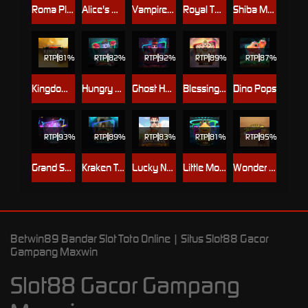
Roma Plus
Alice's Wonder
Vampire Hunter
Royal Thai Dessert
Shiba Mogul
RTP
81%
RTP
82%
RTP
92%
RTP
89%
RTP
87%
Kingdom Z
Hungry Krahung
Ghost House
Blessing of the Ox
Dino Pops
RTP
93%
RTP
89%
RTP
83%
RTP
81%
RTP
95%
Grand Shine
Kraken Treasure
Lucky NangKwak
Little Monster
Wonder Cuisine
Betwin89 Bandar Slot Toto Online | Situs Slot88 Gacor
Gampang Maxwin
Slot88 Gacor Gampang