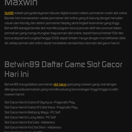
Maxwin
Slot88
adalah penyedia layanan hiburan digital modern dalam permainan mesin slot online.
Bandar toto menawarkan variasi permainan slot online yang di dukung dengan tampilan
visual user-friendly dan sistem permainan fairplay serta tingkat keamanan yang tinggi.
Betwin89 sebagai bandar slot memiliki program bonus pemain aktif dan promosi dalam
permainan yang menguntungkan bagi pemain slot online, seperti bonus freebet 50k dan
bonus deposit anti rungkad hingga 500k dapat di klaim hanya dengan mendaftarkan data
diri, setiap pemain slot online dapat merasakan sensasi baru bermain slot gacor hari ini.
Betwin89 Daftar Game Slot Gacor
Hari Ini
Betwin89 menyediakan permainan
slot gacor
gampang maxwin yang viral dengan
dilengkapi pola permainan yang memiliki peluang kemenangan tinggi hingga mudah
maxwin hari ini.
Slot Gacor Hari Ini Gates Of Olympus - Pragmatic Play
Slot Gacor Hari Ini Gates Of Gatot Kaca - Pragmatic Play
Slot Gacor Hari Ini Mahjong Ways - PG Soft
Slot Gacor Hari Ini Lucky Neko - PG Soft
Slot Gacor Hari Ini Koi Gate - Habanero
Slot Gacor Hari Ini Fa Chai Shen - Habanero