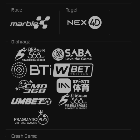
Race
Togel
Olahraga
Crash Game